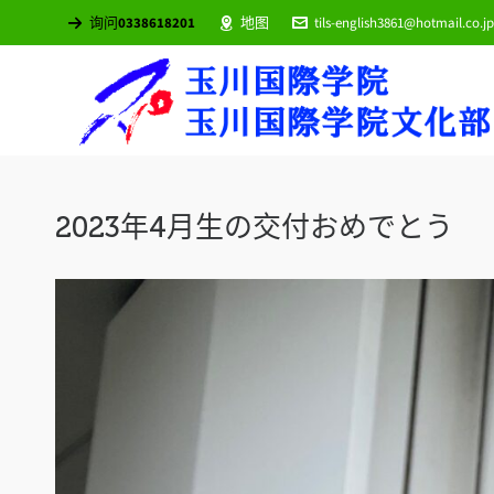
询问
0338618201
地图
tils-english3861@hotmail.co.jp
2023年4月生の交付おめでとう