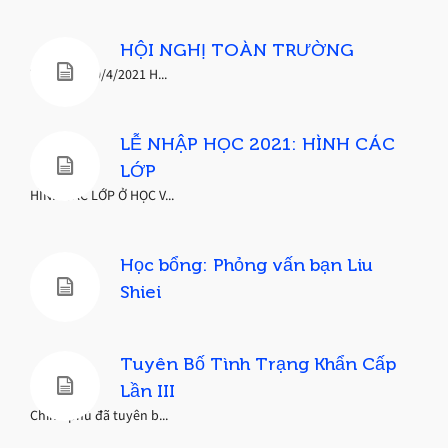
HỘI NGHỊ TOÀN TRƯỜNG
Vào ngày 30/4/2021 H...
LỄ NHẬP HỌC 2021: HÌNH CÁC
LỚP
HÌNH CÁC LỚP Ở HỌC V...
Học bổng: Phỏng vấn bạn Liu
Shiei
Tuyên Bố Tình Trạng Khẩn Cấp
Lần III
Chính phủ đã tuyên b...