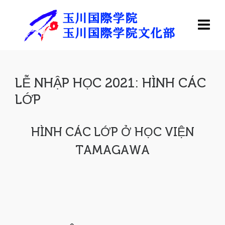
LỄ NHẬP HỌC 2021: HÌNH CÁC
LỚP
HÌNH CÁC LỚP Ở HỌC VIỆN
TAMAGAWA